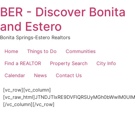
Skip
BER - Discover Bonita
to
content
and Estero
Bonita Springs-Estero Realtors
Home
Things to Do
Communities
Find a REALTOR
Property Search
City Info
Calendar
News
Contact Us
[vc_row][vc_column][vc_raw_html]JTNDJTIxRE9DVFlQRSUyMGh0bWwlM0UlMEElM0NodG1sJTIwbGFuZyUzRCUyMmVuJTIyJTIwZGlyJTNEJTIybHRyJTIyJTNFJTBBJTIwJTIwJTNDJTIxLS0lMjBSZXF1aXJlZCUyMG1ldGElMjB0YWdzJTIwLS0lM0UlMEElMjAlMjAlM0NtZXRhJTIwY2hhcnNldCUzRCUyMnV0Zi04JTIyJTNFJTBBJTIwJTIwJTNDbWV0YSUyMG5hbWUlM0QlMjJ2aWV3cG9ydCUyMiUyMGNvbnRlbnQlM0QlMjJ3aWR0aCUzRGRldmljZS13aWR0aCUyQyUyMGluaXRpYWwtc2NhbGUlM0QxJTIyJTNFJTBBJTBBJTIwJTIwJTNDJTIxLS0lMjBCb290c3RyYXAlMjBDU1MlMjAtLSUzRSUwQSUyMCUyMCUzQ2xpbmslMjByZWwlM0QlMjJzdHlsZXNoZWV0JTIyJTIwaHJlZiUzRCUwQSUyMmh0dHBzJTNBJTJGJTJGbWF4Y2RuLmJvb3RzdHJhcGNkbi5jb20lMkZib290c3RyYXAlMkY0LjMuMSUyRmNzcyUyRmJvb3RzdHJhcC5taW4uY3NzJTIyJTNFJTBBJTBBJTIwJTIwJTIwJTNDc2NyaXB0JTIwc3JjJTNEJTBBJTIyaHR0cHMlM0ElMkYlMkZhamF4Lmdvb2dsZWFwaXMuY29tJTJGYWpheCUyRmxpYnMlMkZqcXVlcnklMkYzLjMuMSUyRmpxdWVyeS5taW4uanMlMjIlM0UlMEElMjAlMjAlMjAlM0MlMkZzY3JpcHQlM0UlMEElMEElMjAlMjAlMjAlM0NzY3JpcHQlMjBzcmMlM0QlMEElMjJodHRwcyUzQSUyRiUyRmNkbmpzLmNsb3VkZmxhcmUuY29tJTJGYWpheCUyRmxpYnMlMkZwb3BwZXIuanMlMkYxLjE0LjclMkZ1bWQlMkZwb3BwZXIubWluLmpzJTIyJTNFJTBBJTIwJTIwJTIwJTNDJTJGc2NyaXB0JTNFJTBBJTBBJTIwJTIwJTIwJTNDc2NyaXB0JTIwc3JjJTNEJTBBJTIyaHR0cHMlM0ElMkYlMkZtYXhjZG4uYm9vdHN0cmFwY2RuLmNvbSUyRmJvb3RzdHJhcCUyRjQuMy4xJTJGanMlMkZib290c3RyYXAubWluLmpzJTIyJTNFJTBBJTIwJTIwJTIwJTNDJTJGc2NyaXB0JTNFJTBBJTIwJTIwJTNDbGluayUyMHJlbCUzRCUyMnN0eWxlc2hlZXQlMjIlMjBocmVmJTNEJTIyc3R5bGUuY3NzJTIyJTNFJTBBJTBBJTNDbGluayUyMHJlbCUzRCUyMnByZWNvbm5lY3QlMjIlMjBocmVmJTNEJTIyaHR0cHMlM0ElMkYlMkZmb250cy5nb29nbGVhcGlzLmNvbSUyMiUzRSUwQSUzQ2xpbmslMjByZWwlM0QlMjJwcmVjb25uZWN0JTIyJTIwaHJlZiUzRCUyMmh0dHBzJTNBJTJGJTJGZm9udHMuZ3N0YXRpYy5jb20lMjIlMjBjcm9zc29yaWdpbiUzRSUwQSUzQ2xpbmslMjBocmVmJTNEJTIyaHR0cHMlM0ElMkYlMkZmb250cy5nb29nbGVhcGlzLmNvbSUyRmNzczIlM0ZmYW1pbHklM0RTdHlsZSUyQlNjcmlwdCUyNmRpc3BsYXklM0Rzd2FwJTIyJTIwcmVsJTNEJTIyc3R5bGVzaGVldCUyMiUzRSUwQSUyMCUyMCUyMCUzQ2xpbmslMjByZWwlM0QlMjdzdHlsZXNoZWV0JTI3JTIwaHJlZiUzRCUyN2h0dHBzJTNBJTJGJTJGY2RuanMuY2xvdWRmbGFyZS5jb20lMkZhamF4JTJGbGlicyUyRmZvbnQtYXdlc29tZSUyRjQuNy4wJTJGY3NzJTJGZm9udC1hd2Vzb21lLm1pbi5jc3MlMjclM0UlMEElMjAlMjAlMjAlM0NzY3JpcHQlMjB0eXBlJTNEJTIydGV4dCUyRmphdmFzY3JpcHQlMjIlMjBzcmMlM0QlMjJodHRwJTNBJTJGJTJGYWpheC5nb29nbGVhcGlzLmNvbSUyRmFqYXglMkZsaWJzJTJGanF1ZXJ5JTJGMy41LjElMkZqcXVlcnkubWluLmpzJTIyJTNFJTNDJTJGc2NyaXB0JTNFJTBBJTIwJTIwJTIwJTNDbGluayUyMHJlbCUzRCUyMnByZWNvbm5lY3QlMjIlMjBocmVmJTNEJTIyaHR0cHMlM0ElMkYlMkZmb250cy5nb29nbGVhcGlzLmNvbSUyMiUzRSUwQSUyMCUyMCUyMCUyMCUzQ2xpbmslMjByZWwlM0QlMjJwcmVjb25uZWN0JTIyJTIwaHJlZiUzRCUyMmh0dHBzJTNBJTJGJTJGZm9udHMuZ3N0YXRpYy5jb20lMjIlMjBjcm9zc29yaWdpbiUzRSUwQSUyMCUyMCUyMCUyMCUzQ2xpbmslMjBocmVmJTNEJTIyaHR0cHMlM0ElMkYlMkZmb250cy5nb29nbGVhcGlzLmNvbSUyRmNzczIlM0ZmYW1pbHklM0RBYm9yZXRvJTI2ZGlzcGxheSUzRHN3YXAlMjIlMjByZWwlM0QlMjJzdHlsZXNoZWV0JTIyJTNFJTBBJTBBJTIwJTIwJTNDc3R5bGUlM0UlMEElMEElMjAlMjAlMjAlMjAlMkElN0IlMEElMjAlMjAlMjAlMjAlMjAlMjBwYWRkaW5nJTNBJTIwMCUzQiUwQSUyMCUyMCUyMCUyMCUyMCUyMG1hcmdpbiUzQSUyMDAlM0IlMEElMjAlMjAlMjAlMjAlN0QlMEElMEElMjAlMjAlMjAlMjBodG1sJTIwJTdCJTBBJTIwJTIwJTIwJTIwJTIwJTIwd2lkdGglM0ElMjAxMDAlMjUlM0IlMEElMjAlMjAlMjAlMjAlN0QlMEElMEElMjAlMjAlMjAlMjAuY29sLXNtLTMlMjAlN0IlMEElMjAlMjAlMjAlMjAlMjAlMjBkaXNwbGF5JTNBJTIwZmxleCUzQiUwQSUyMCUyMCUyMCUyMCU3RCUwQSUwQSUyMCUyMCUyMCUyMGJvZHklMjAlN0IlMEElMjAlMjAlMjAlMjAlMjAlMjB3aWR0aCUzQSUyMDEwMCUyNSUzQiUwQSUyMCUyMCUyMCUyMCUyMCUyMG1hcmdpbiUzQSUyMDAlMjAlMjFpbXBvcnRhbnQlM0IlMEElMjAlMjAlMjAlMjAlMjAlMjBwb3NpdGlvbiUzQSUyMHJlbGF0aXZlJTNCJTBBJTIwJTIwJTIwJTIwJTdEJTBBJTBBJTIwJTIwJTIwJTIwaGVhZCUyMCU3QiUwQSUyMCUyMCUyMCUyMCUyMCUyMHdpZHRoJTNBJTIwODAlMjUlM0IlMEElMjAlMjAlMjAlMjAlMjAlMjBoZWlnaHQlM0ElMjAxMDB2aCUzQiUwQSUyMCUyMCUyMCUyMCUyMCUyMGZvbnQtZmFtaWx5JTNBJTIwc2Fucy1zZXJpZiUzQiUwQSUyMCUyMCUyMCUyMCU3RCUwQSUwQSUyMCUyMCUyMCUyMHAlMjAlN0IlMEElMjAlMjAlMjAlMjAlMjAlMjBmb250LXNpemUlM0ElMjAxNXB4JTNCJTBBJTIwJTIwJTIwJTIwJTdEJTBBJTBBJTIwJTIwJTIwJTIwaDQlMjAlN0IlMEElMjAlMjAlMjAlMjAlMjAlMjBmb250LXNpemUlM0ElMjAxcmVtJTNCJTBBJTIwJTIwJTIwJTIwJTIwJTIwbWFyZ2luJTNBJTIwMTBweCUyMGF1dG8lM0IlMEElMjAlMjAlMjAlMjAlN0QlMEElMEElMjAlMjAlMjAlMjBoNSUyMCU3QiUwQSUyMCUyMCUyMCUyMCUyMCUyMG1hcmdpbiUzQSUyMDEwcHglMjBhdXRvJTNCJTBBJTIwJTIwJTIwJTIwJTdEJTBBJTBBJTIwJTIwJTIwJTIwLmJ0biUyMCU3QiUwQSUyMCUyMCUyMCUyMCUyMCUyMG1hcmdpbiUzQSUyMDBweCUyMGF1dG8lMjA1cHglMjBhdXRvJTNCJTBBJTIwJTIwJTIwJTIwJTIwJTIwZm9udC1zaXplJTNBJTIwMXJlbSUzQiUwQSUyMCUyMCUyMCUyMCU3RCUwQSUwQSUyMCUyMCUyMCUyMCUyM3Nob3B0aXRsZSUyMCU3QiUwQSUyMCUyMCUyMCUyMCUyMCUyMGZvbnQtc2l6ZSUzQSUyMDU1cHglM0IlMEElMjAlMjAlMjAlMjAlMjAlMjBtYXJnaW4lM0ElMjAyMDBweCUyMGF1dG8lMjBhdXRvJTIwNSUyNSUzQiUwQSUyMCUyMCUyMCUyMCUyMCUyMHBvc2l0aW9uJTNBJTIwYWJzb2x1dGUlM0IlMEElMjAlMjAlMjAlMjAlMjAlMjBjb2xvciUzQSUyMHdoaXRlJTNCJTBBJTIwJTIwJTIwJTIwJTIwJTIwei1pbmRleCUzQSUyMDk5OSUzQiUwQSUyMCUyMCUyMCUyMCUyMCUyMHBhZGRpbmclM0ElMjAxMHB4JTNCJTBBJTIwJTIwJTIwJTIwJTIwJTIwYmFja2dyb3VuZC1jb2xvciUzQSUyMCUyMzRiYzZmNiUzQiUwQSUyMCUyMCUyMCUyMCU3RCUwQSUwQSUyMCUyMCUyMCUyMCUyM3Nob3B0aXRsZTIlMjAlN0IlMEElMjAlMjAlMjAlMjAlMjAlMjBmb250LXNpemUlM0ElMjA1NXB4JTNCJTBBJTIwJTIwJTIwJTIwJTIwJTIwbWFyZ2luJTNBJTIwLTY2cHglMjBhdXRvJTIwYXV0byUyMDUlMjUlM0IlMEElMjAlMjAlMjAlMjAlMjAlMjBwb3NpdGlvbiUzQSUyMGFic29sdXRlJTNCJTBBJTIwJTIwJTIwJTIwJTIwJTIwY29sb3IlM0ElMjB3aGl0ZSUzQiUwQSUyMCUyMCUyMCUyMCUyMCUyMHotaW5kZXglM0ElMjA5OTklM0IlMEElMjAlMjAlMjAlMjAlMjAlMjBwYWRkaW5nJTNBJTIwMTBweCUzQiUwQSUyMCUyMCUyMCUyMCUyMCUyMGJhY2tncm91bmQtY29sb3IlM0ElMjAlMjM0YmM2ZjYlM0IlMEElMjAlMjAlMjAlMjAlMjAlMjB0cmFuc2Zvcm0lM0ElMjB0cmFuc2xhdGVZJTI4LTIwcHglMjklM0IlMEElMjAlMjAlMjAlMjAlN0QlMEElMEElMjAlMjAlMjAlMjAlMjNzaG9waW1nJTIwJTdCJTBBJTIwJTIwJTIwJTIwJTIwJTIwaGVpZ2h0JTNBJTIwMjgwcHglM0IlMEElMjAlMjAlMjAlMjAlMjAlMjB3aWR0aCUzQSUyMDEwMCUyNSUzQiUwQSUyMCUyMCUyMCUyMCUyMCUyMG9wYWNpdHklM0ElMjAuNiUzQiUwQSUyMCUyMCUyMCUyMCUyMCUyMGJhY2tncm91bmQtY29sb3IlM0ElMjBibGFjayUzQiUwQSUyMCUyMCUyMCUyMCUyMCUyMHotaW5kZXglM0ElMjAtOTk5JTNCJTBBJTIwJTIwJTIwJTIwJTIwJTIwb2JqZWN0LWZpdCUzQSUyMGNvdmVyJTNCJTBBJTIwJTIwJTIwJTIwJTdEJTBBJTBBJTIwJTIwJTIwJTIwaDIlMjAlN0IlMEElMjAlMjAlMjAlMjAlMjAlMjBmb250LWZhbWlseSUzQSUyMCUyN0Fib3JldG8lMjclMkMlMjBjdXJzaXZlJTNCJTBBJTIwJTIwJTIwJTIwJTIwJTIwZm9udC1zaXplJTNBJTIwNS41cmVtJTNCJTBBJTIwJTIwJTIwJTIwJTIwJTIwbWFyZ2luJTNBJTIwLTVweCUyMGF1dG8lMjAtMjBweCUyMDBweCUzQiUwQSUyMCUyMCUyMCUyMCU3RCUwQSUwQSUyMCUyMCUyMCUyMC5zbWFsbC1pbWclMjAlN0IlMEElMjAlMjAlMjAlMjAlMjAlMjBvYmplY3QtZml0JTNBJTIwZmlsbCUzQiUwQSUyMCUyMCUyMCUyMCUyMCUyMHdpZHRoJTNBJTIwMTAwJTI1JTNCJTBBJTIwJTIwJTIwJTIwJTIwJTIwaGVpZ2h0JTNBJTIwMTAwJTI1JTNCJTBBJTIwJTIwJTIwJTIwJTdEJTBBJTBBJTIwJTIwJTIwJTIwLmNvbnRhaW5lciUyMCU3QiUwQSUyMCUyMCUyMCUyMCUyMCUyMHBhZGRpbmctbGVmdCUzQSUyMDAlM0IlMEElMjAlMjAlMjAlMjAlMjAlMjBwYWRkaW5nLXJpZ2h0JTNBJTIwMCUzQiUwQSUyMCUyMCUyMCUyMCU3RCUwQSUwQSUyMCUyMCUyMCUyMC5jb2wtc20tNSUyMCU3QiUwQSUyMCUyMCUyMCUyMCUyMCUyMG1hcmdpbi10b3AlM0ElMjAtMTIwcHglM0IlMEElMjAlMjAlMjAlMjAlN0QlMEElMEElMjAlMjAlMjAlMjAuY29sLXNtLTclMjAlN0IlMEElMjAlMjAlMjAlMjAlMjAlMjBwYWRkaW5nLWxlZnQlM0ElMjAwJTNCJTBBJTIwJTIwJTIwJTIwJTdEJTBBJTBBJTIwJTIwJTIwJTIwJTIzYS1jbGlzdCUyMCU3QiUwQSUyMCUyMCUyMCUyMCUyMCUyMHRleHQtZGVjb3JhdGlvbiUzQSUyMG5vbmUlM0IlMEElMjAlMjAlMjAlMjAlMjAlMjBsaXN0LXN0eWxlLXR5cGUlM0ElMjBub25lJTNCJTBBJTIwJTIwJTIwJTIwJTdEJTBBJTBBJTIwJTIwJTIwJTIwJTIzZC1mbGlzdCUyMCU3QiUwQSUyMCUyMCUyMCUyMCUyMCUyMHRleHQtZGVjb3JhdGlvbiUzQSUyMG5vbmUlM0IlMEElMjAlMjAlMjAlMjAlMjAlMjBsaXN0LXN0eWxlLXR5cGUlM0ElMjBub25lJTNCJTBBJTIwJTIwJTIwJTIwJTdEJTBBJTBBJTIwJTIwJTIwJTIwJTIzaC1qbGlzdCUyMCU3QiUwQSUyMCUyMCUyMCUyMCUyMCUyMHRleHQtZGVjb3JhdGlvbiUzQSUyMG5vbmUlM0IlMEElMjAlMjAlMjAlMjAlMjAlMjBsaXN0LXN0eWxlLXR5cGUlM0ElMjBub25lJTNCJTBBJTIwJTIwJTIwJTIwJTdEJTBBJTBBJTIwJTIwJTIwJTIwJTIzay1vbGlzdCUyMCU3QiUwQSUyMCUyMCUyMCUyMCUyMCUyMHRleHQtZGVjb3JhdGlvbiUzQSUyMG5vbmUlM0IlMEElMjAlMjAlMjAlMjAlMjAlMjBsaXN0LXN0eWxlLXR5cGUlM0ElMjBub25lJTNCJTBBJTIwJTIwJTIwJTIwJTdEJTBBJTBBJTIwJTIwJTIwJTIwJTIzcC10bGlzdCUyMCU3QiUwQSUyMCUyMCUyMCUyMCUyMCUyMHRleHQtZGVjb3JhdGlvbiUzQSUyMG5vbmUlM0IlMEElMjAlMjAlMjAlMjAlMjAlMjBsaXN0LXN0eWxlLXR5cGUlM0ElMjBub25lJTNCJTBBJTIwJTIwJTIwJTIwJTdEJTBBJTBBJTIwJTIwJTIwJTIwJTIzdS16bGlzdCUyMCU3QiUwQSUyMCUyMCUyMCUyMCUyMCUyMHRleHQtZGVjb3JhdGlvbiUzQSUyMG5vbmUlM0IlMEElMjAlMjAlMjAlMjAlMjAlMjBsaXN0LXN0eWxlLXR5cGUlM0ElMjBub25lJTNCJTBBJTIwJTIwJTIwJTIwJTdEJTBBJTBBJTIwJTIwJTIwJTIwLmJlci1sb2dvJTIwJTdCJTBBJTIwJTIwJTIwJTIwJTIwJTIwd2lkdGglM0ElMjAxNzBweCUzQiUwQSUyMCUyMCUyMCUyMCUyMCUyMHBvc2l0aW9uJTNBJTIwcmVsYXRpdmUlM0IlMEElMjAlMjAlMjAlMjAlMjAlMjBoZWlnaHQlM0ElMjAxNzBweCUzQiUwQSUyMCUyMCUyMCUyMCUyMCUyMG1hcmdpbiUzQSUyMC0xMnB4JTIwMHB4JTIwLTEycHglMjAzJTI1JTNCJTBBJTIwJTIwJTIwJTIwJTIwJTIwYW5pbWF0aW9uLWR1cmF0aW9uJTNBJTIwMnMlM0IlMEElMjAlMjAlMjAlMjAlMjAlMjBhbmltYXRpb24tbmFtZSUzQSUyMHJ1biUzQiUwQSUyMCUyMCUyMCUyMCUyMCUyMGRpc3BsYXklM0ElMjBmbGV4JTNCJTBBJTIwJTIwJTIwJTIwJTIwJTIwei1pbmRleCUzQSUyMDMlM0IlMEElMjAlMjAlMjAlMjAlN0QlMEElMEElMjAlMjAlMjAlMjAlMjNzaXRlLXNjcm9sbC10b3AlMjAlN0IlMEElMjAlMjAlMjAlMjAlMjAlMjBkaXNwbGF5JTNBJTIwbm9uZSUzQiUwQSUyMCUyMCUyMCUyMCU3RCUwQSUwQSUyMCUyMCUyMCUyMCUyM3dyYXBwZXIlMjAlN0IlMEElMjAlMjAlMjAlMjAlMjAlMjBwb3NpdGlvbiUzQSUyMHJlbGF0aXZlJTNCJTBBJTIwJTIwJTIwJTIwJTdEJTBBJTBBJTIwJTIwJTIwJTIwLmNvbnRlbnQlMjAlN0IlMEElMjAlMjAlMjAlMjAlMjAlMjBiYWNrZ3JvdW5kLWNvbG9yJTNBJTIwd2hpdGUlM0IlMEElMjAlMjAlMjAlMjAlMjAlMjBtYXJnaW4lM0ElMjAzMDBweCUyMGF1dG8lMjAwcHglMjBhdXRvJTNCJTBBJTIwJTIwJTIwJTIwJTIwJTIwcG9zaXRpb24lM0ElMjByZWxhdGl2ZSUzQiUwQSUyMCUyMCUyMCUyMCU3RCUwQSUwQSUyMCUyMCUyMCUyMC5zaG9wLXBsYWNlcyUyMCU3QiUwQSUyMCUyMCUyMCUyMCUyMCUyMHdpZHRoJTNBJTIwMTAwJTI1JTNCJTBBJTIwJTIwJTIwJTIwJTIwJTIwZGlzcGxheSUzQSUyMGdyaWQlM0IlMEElMjAlMjAlMjAlMjAlMjAlMjBtYXJnaW4lM0ElMjAzMDBweCUyMGF1dG8lMjAwcHglMjBhdXRvJTIwJTIxaW1wb3J0YW50JTNCJTBBJTIwJTIwJTIwJTIwJTIwJTIwYmFja2dyb3VuZC1jb2xvciUzQSUyMHdoaXRlJTNCJTBBJTIwJTIwJTIwJTIwJTIwJTIwei1pbmRleCUzQSUyMDk5OSUzQiUwQSUyMCUyMCUyMCUyMCU3RCUwQSUwQSUyMCUyMCUyMCUyMCUyM3Nob3BwaW5nLWltZyUyMCU3QiUwQSUyMCUyMCUyMCUyMCUyMCUyMGJhY2tncm91bmQtaW1hZ2UlM0ElMjB1cmwlMjglMjJodHRwcyUzQSUyRiUyRmJvbml0YXNwcmluZ3Mua2luc3RhLmNsb3VkJTJGd3AtY29udGVudCUyRnVwbG9hZHMlMkYyMDIzJTJGMDIlMkYxLmpwZWclMjIlMjklM0IlMEElMjAlMjAlMjAlMjAlMjAlMjBiYWNrZ3JvdW5kLXJlcGVhdCUzQSUyMG5vLXJlcGVhdCUzQiUwQSUyMCUyMCUyMCUyMCUyMCUyMGJhY2tncm91bmQtc2l6ZSUzQSUyMGNvdmVyJTNCJTBBJTIwJTIwJTIwJTIwJTIwJTIwaGVpZ2h0JTNBJTIwODAwcHglM0IlMEElMjAlMjAlMjAlMjAlMjAlMjB3aWR0aCUzQSUyMDEwMCUyNSUzQiUwQSUyMCUyMCUyMCUyMCUyMCUyMG1hcmdpbiUzQSUyMC0yMDBweCUyMGF1dG8lM0IlMEElMjAlMjAlMjAlMjAlMjAlMjBw